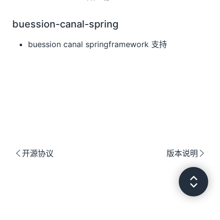
Buession Shirojs
buession-canal-spring
buession canal springframework 支持
开源协议
版本说明

