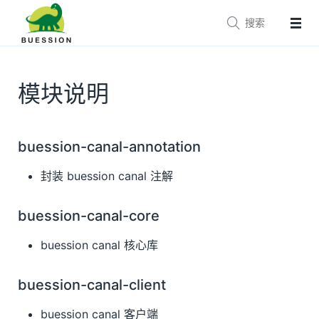


主页
文档
参考手册
模块说明
技术支持
生态
Buession Framework
buession-canal-annotation
Buession Security
封装 buession canal 注解
Buession Logging
Buession Canal
buession-canal-core
Buession SpringBoot
buession canal 核心库
Buession SpringCloud
Buession Cas
buession-canal-client
Buession Prototype
buession canal 客户端