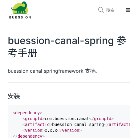


主页
文档
参考手册
buession-canal-spring 参
技术支持
生态
考手册
Buession Framework
buession canal springframework 支持。
Buession Security
Buession Logging
Buession Canal
安装
Buession SpringBoot
Buession SpringCloud
<
dependency
>
<
groupId
>
com.buession.canal
</
groupId
>
Buession Cas
<
artifactId
>
buession-canal-spring
</
artifactId
>
<
version
>
x.x.x
</
version
>
Buession Prototype
</
dependency
>